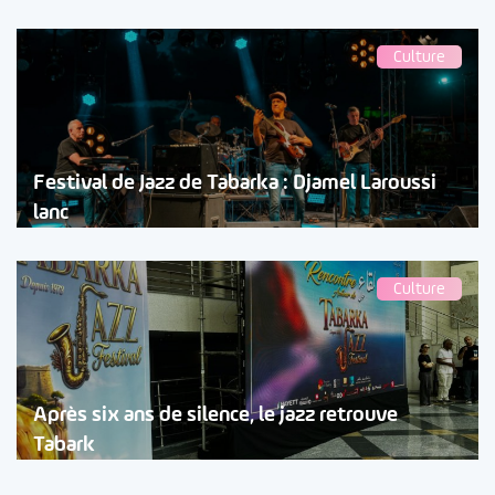
Culture
Festival de Jazz de Tabarka : Djamel Laroussi
lanc
Culture
Après six ans de silence, le jazz retrouve
Tabark