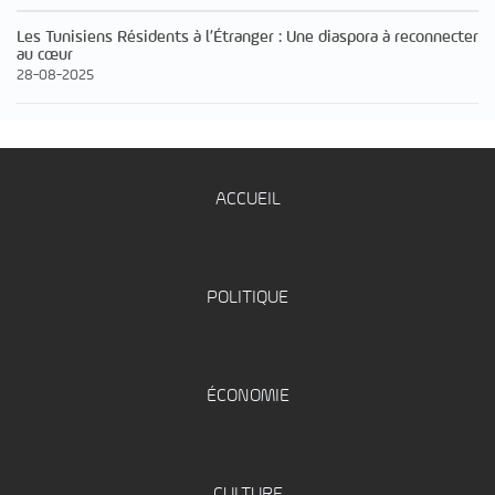
Les Tunisiens Résidents à l’Étranger : Une diaspora à reconnecter
au cœur
28-08-2025
ACCUEIL
POLITIQUE
ÉCONOMIE
CULTURE