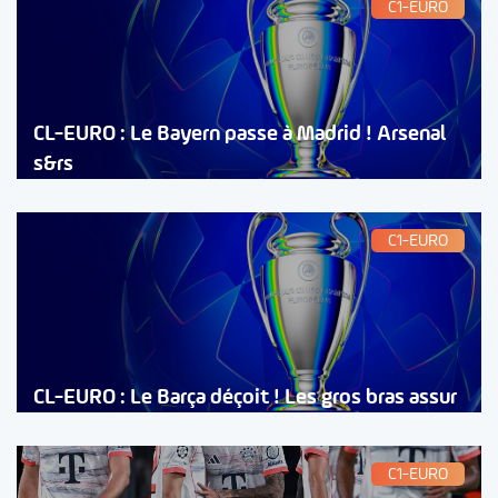
C1-EURO
CL-EURO : Le Bayern passe à Madrid ! Arsenal
s&rs
C1-EURO
CL-EURO : Le Barça déçoit ! Les gros bras assur
C1-EURO