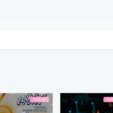
er
rtager
Culture
Cul