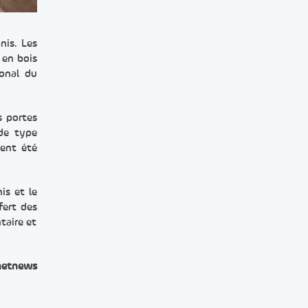
nis. Les
 en bois
ional du
s portes
 de type
ment été
is et le
fert des
taire et
netnews