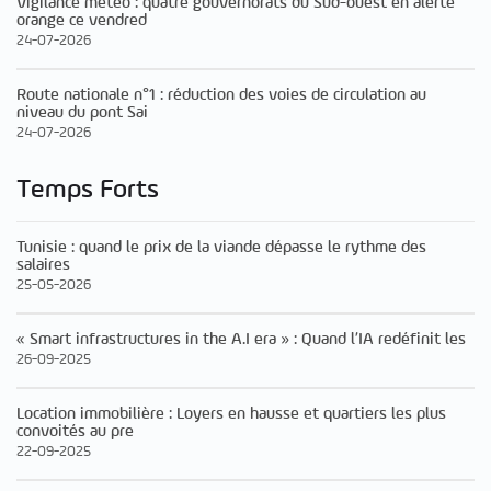
Vigilance météo : quatre gouvernorats du Sud-ouest en alerte
orange ce vendred
24-07-2026
Route nationale n°1 : réduction des voies de circulation au
niveau du pont Sai
24-07-2026
Temps Forts
Tunisie : quand le prix de la viande dépasse le rythme des
salaires
25-05-2026
« Smart infrastructures in the A.I era » : Quand l’IA redéfinit les
26-09-2025
Location immobilière : Loyers en hausse et quartiers les plus
convoités au pre
22-09-2025