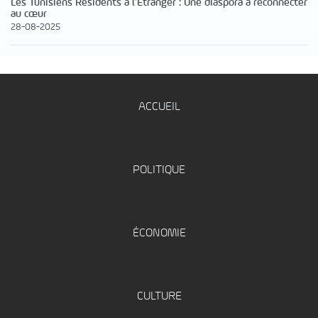
Les Tunisiens Résidents à l’Étranger : Une diaspora à reconnecter
au cœur
28-08-2025
ACCUEIL
POLITIQUE
ÉCONOMIE
CULTURE