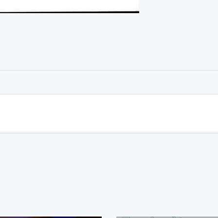
er
rtager