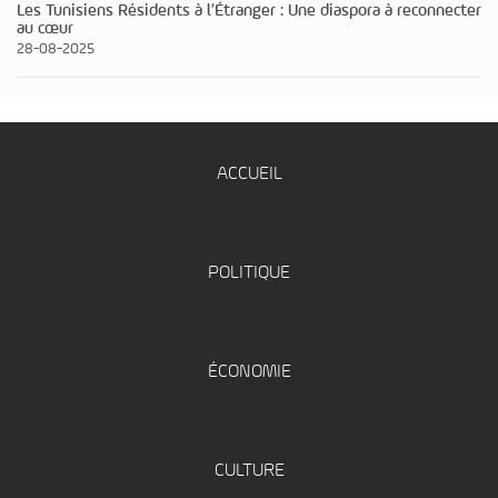
Les Tunisiens Résidents à l’Étranger : Une diaspora à reconnecter
au cœur
28-08-2025
ACCUEIL
POLITIQUE
ÉCONOMIE
CULTURE