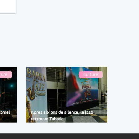
ture
Culture
Djamel
Après six ans de silence, le jazz
retrouve Tabark