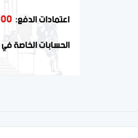
er
rtager