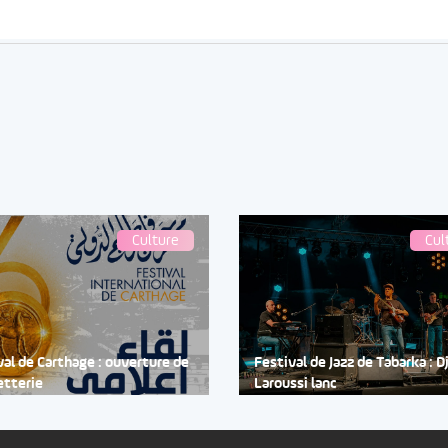
Culture
Cul
val de Carthage : ouverture de
Festival de Jazz de Tabarka : 
letterie
Laroussi lanc