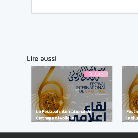
Lire aussi
Culture
Le Festival international de
Festi
Carthage dévoile le
la bil