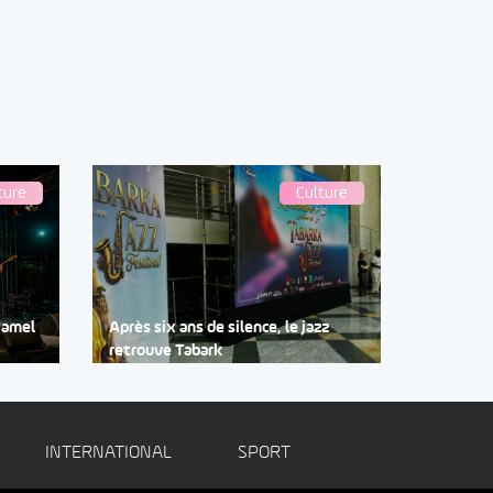
ture
Culture
Djamel
Après six ans de silence, le jazz
retrouve Tabark
INTERNATIONAL
SPORT