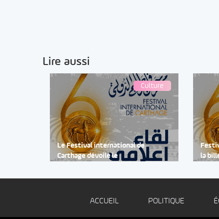
Lire aussi
Culture
Le Festival international de
Festi
Carthage dévoile le
la bil
ACCUEIL
POLITIQUE
É