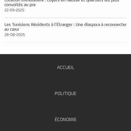
Location immobilière : Loyers en hausse et quartiers les plus
convoités au pre
22-09-2025
Les Tunisiens Résidents à l’Étranger : Une diaspora à reconnecter
au cœur
28-08-2025
ACCUEIL
POLITIQUE
ÉCONOMIE