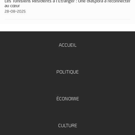
Les Tunisiens Résidents à l’Étranger : Une diaspora à reconnecter
au cœur
28-08-2025
ACCUEIL
POLITIQUE
ÉCONOMIE
CULTURE