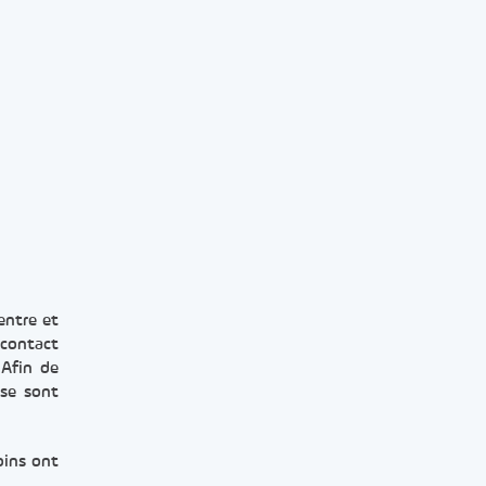
entre et
 contact
 Afin de
 se sont
oins ont