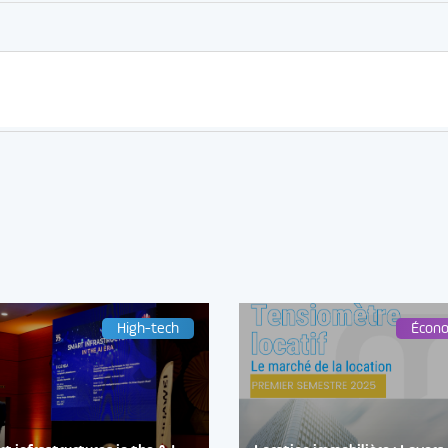
High-tech
Écon