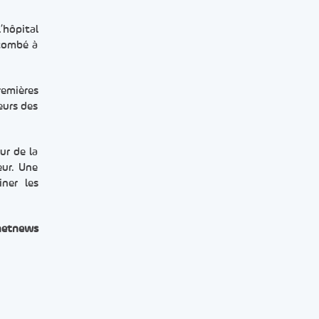
’hôpital
ccombé à
remières
eurs des
ur de la
eur. Une
iner les
netnews