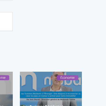
omie
Économie