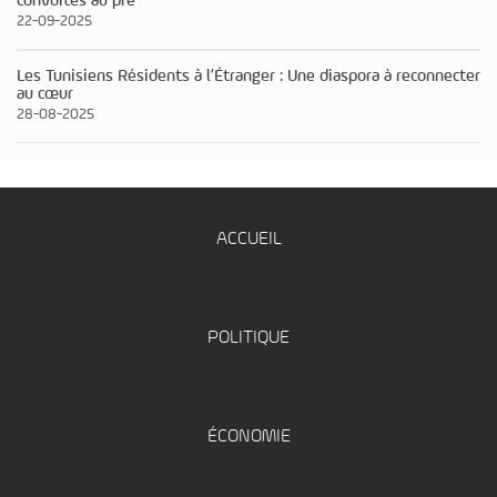
convoités au pre
22-09-2025
Les Tunisiens Résidents à l’Étranger : Une diaspora à reconnecter
au cœur
28-08-2025
ACCUEIL
POLITIQUE
ÉCONOMIE