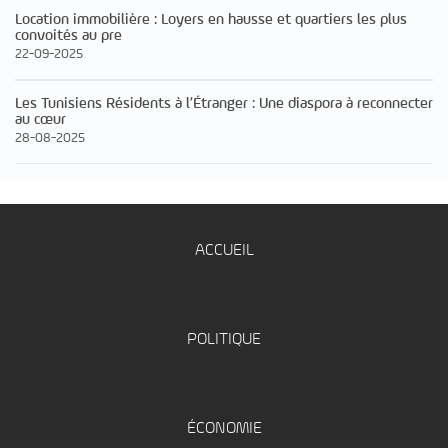
Location immobilière : Loyers en hausse et quartiers les plus
convoités au pre
22-09-2025
Les Tunisiens Résidents à l’Étranger : Une diaspora à reconnecter
au cœur
28-08-2025
ACCUEIL
POLITIQUE
ÉCONOMIE