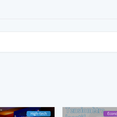
er
rtager
High-tech
Écon