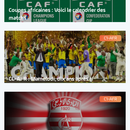
Coupes africaines : Voici le calendrier des
matchs
C1-AFR
CL-AFR : Mamelodi, dix ans après !
C1-AFR