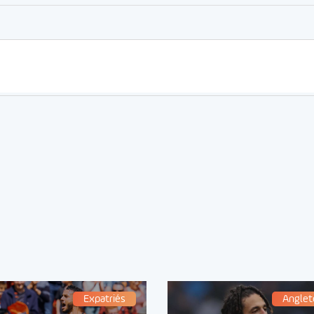
Expatriés
Anglet