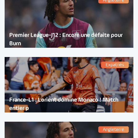
Angleterre
Premier League-J12 : Encore une défaite pour
Burn
Expatriés
France-L1 : Lorient domine Monaco ! Match
entier p
Angleterre