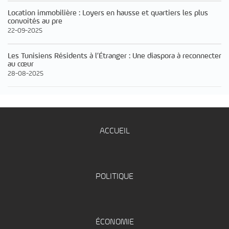
Location immobilière : Loyers en hausse et quartiers les plus
convoités au pre
22-09-2025
Les Tunisiens Résidents à l’Étranger : Une diaspora à reconnecter
au cœur
28-08-2025
ACCUEIL
POLITIQUE
ÉCONOMIE