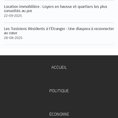
Location immobilière : Loyers en hausse et quartiers les plus
convoités au pre
22-09-2025
Les Tunisiens Résidents à l’Étranger : Une diaspora à reconnecter
au cœur
28-08-2025
ACCUEIL
POLITIQUE
ÉCONOMIE