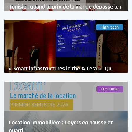
Tunisie : quand le prix de la viande dépasse le r
High-tech
« Smart infrastructures in the A.I era » : Qu
Économie
Location immobilière : Loyers en hausse et
quarti