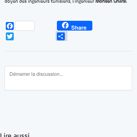
doyen des ingénieurs tunisiens, l’ingénieur
Mohsen Gharsi
.
Facebook
Share
Twitter
Partager
Lire aussi