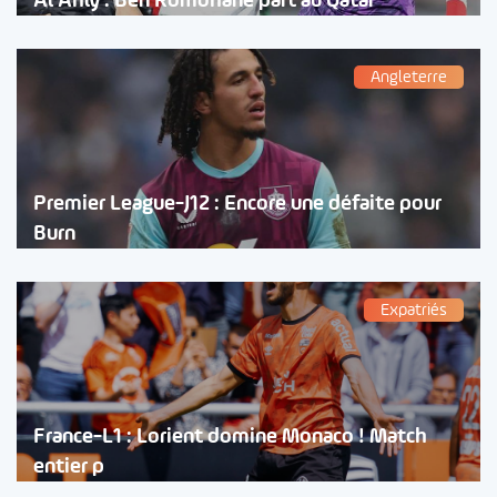
Al Ahly : Ben Romdhane part au Qatar
Angleterre
Premier League-J12 : Encore une défaite pour
Burn
Expatriés
France-L1 : Lorient domine Monaco ! Match
entier p