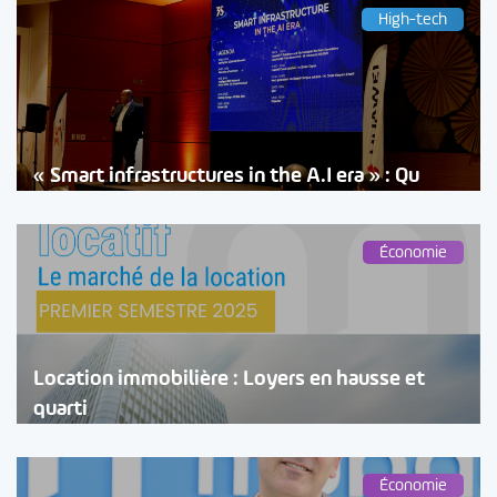
High-tech
« Smart infrastructures in the A.I era » : Qu
Économie
Location immobilière : Loyers en hausse et
quarti
Économie