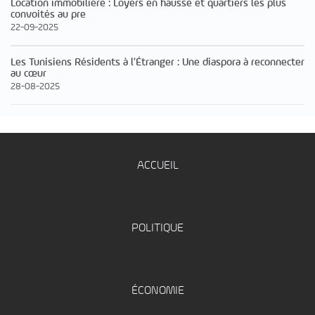
Location immobilière : Loyers en hausse et quartiers les plus
convoités au pre
22-09-2025
Les Tunisiens Résidents à l’Étranger : Une diaspora à reconnecter
au cœur
28-08-2025
ACCUEIL
POLITIQUE
ÉCONOMIE