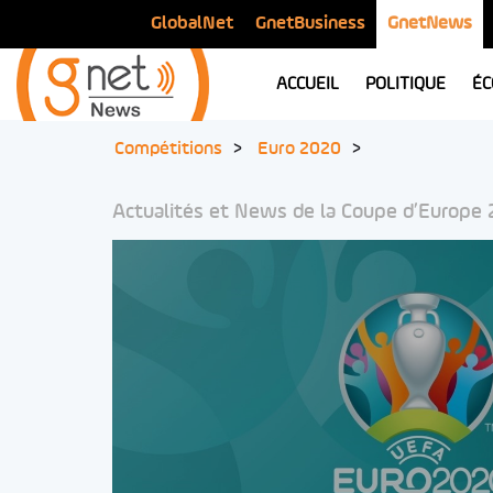
GlobalNet
GnetBusiness
GnetNews
ACCUEIL
POLITIQUE
ÉC
Compétitions
Euro 2020
Actualités et News de la Coupe d’Europe