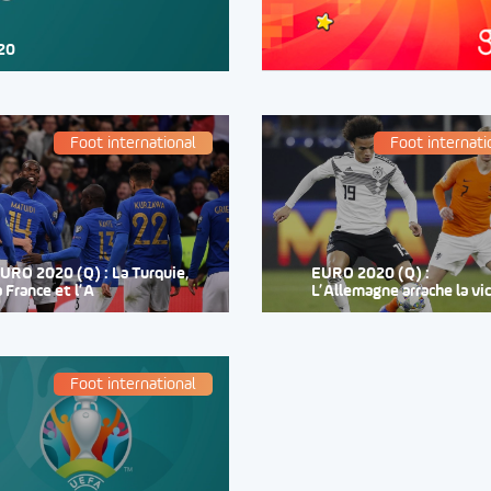
020
Foot international
Foot internati
URO 2020 (Q) : La Turquie,
EURO 2020 (Q) :
a France et l’A
L’Allemagne arrache la vi
Foot international