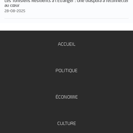
Les Tunisiens Résidents à l’Étranger : Une diaspora à reconnecter
au cœur
28-08-2025
ACCUEIL
POLITIQUE
ÉCONOMIE
CULTURE