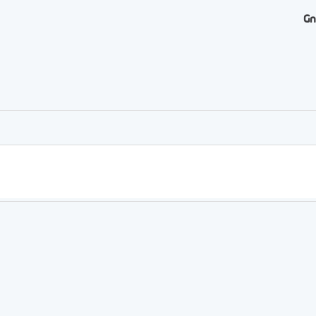
Gn
er
rtager