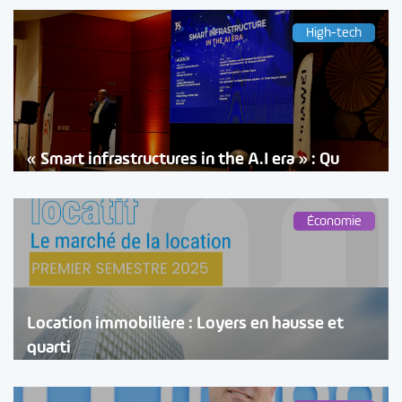
High-tech
« Smart infrastructures in the A.I era » : Qu
Économie
Location immobilière : Loyers en hausse et
quarti