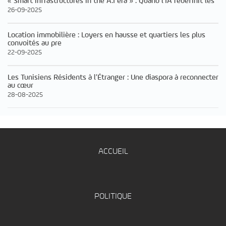
« Smart infrastructures in the A.I era » : Quand l’IA redéfinit les
26-09-2025
Location immobilière : Loyers en hausse et quartiers les plus
convoités au pre
22-09-2025
Les Tunisiens Résidents à l’Étranger : Une diaspora à reconnecter
au cœur
28-08-2025
ACCUEIL
POLITIQUE