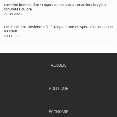
Location immobilière : Loyers en hausse et quartiers les plus
convoités au pre
22-09-2025
Les Tunisiens Résidents à l’Étranger : Une diaspora à reconnecter
au cœur
28-08-2025
ACCUEIL
POLITIQUE
ÉCONOMIE