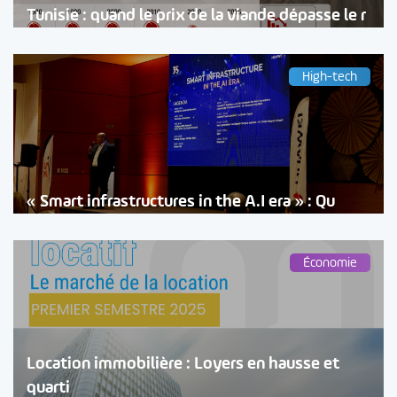
Tunisie : quand le prix de la viande dépasse le r
High-tech
« Smart infrastructures in the A.I era » : Qu
Économie
Location immobilière : Loyers en hausse et
quarti