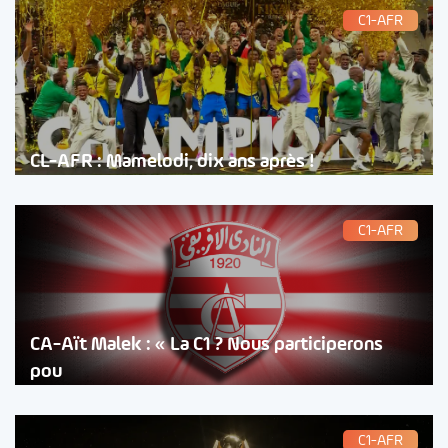
C1-AFR
CL-AFR : Mamelodi, dix ans après !
C1-AFR
CA-Aït Malek : « La C1 ? Nous participerons
pou
C1-AFR