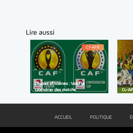
Lire aussi
C1-AFR
Coupes africaines : Voici le
calendrier des matchs
CL-AF
ACCUEIL
POLITIQUE
É