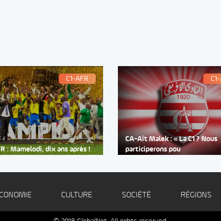
C1-AFR
C1
CA-Aït Malek : « La C1 ? Nous
R : Mamelodi, dix ans après !
participerons pou
CONOMIE
CULTURE
SOCIÉTÉ
RÉGIONS