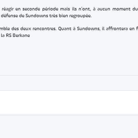
réagir en seconde période mais ils n’ont, à aucun moment d
la défense de Sundowns très bien regroupée.
semble des deux rencontres. Quant à Sundowns, il affrontera en fi
 la RS Berkane
er
rtager