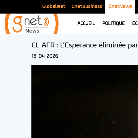
GlobalNet
GnetBusiness
GnetNews
ACCUEIL
POLITIQUE
ÉC
CL-AFR : L’Esperance éliminée p
18-04-2026