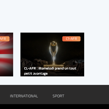
-AFR
C1-AFR
CL-AFR : Mamelodi prend un tout
petit avantage
INTERNATIONAL
SPORT