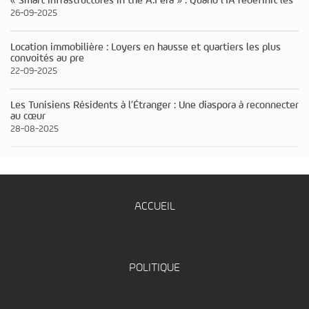
« Smart infrastructures in the A.I era » : Quand l’IA redéfinit les
26-09-2025
Location immobilière : Loyers en hausse et quartiers les plus
convoités au pre
22-09-2025
Les Tunisiens Résidents à l’Étranger : Une diaspora à reconnecter
au cœur
28-08-2025
ACCUEIL
POLITIQUE