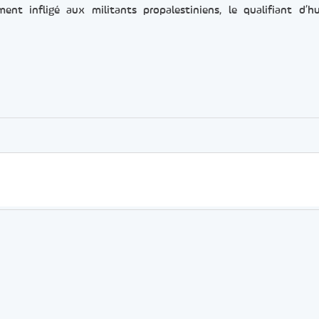
ent infligé aux militants propalestiniens, le qualifiant d’hu
er
rtager