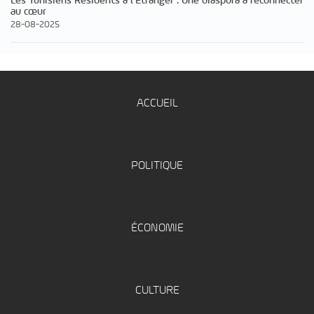
Les Tunisiens Résidents à l’Étranger : Une diaspora à reconnecter
au cœur
28-08-2025
ACCUEIL
POLITIQUE
ÉCONOMIE
CULTURE