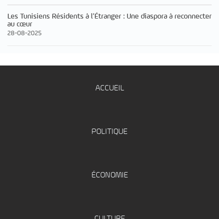
Les Tunisiens Résidents à l’Étranger : Une diaspora à reconnecter
au cœur
28-08-2025
ACCUEIL
POLITIQUE
ÉCONOMIE
CULTURE