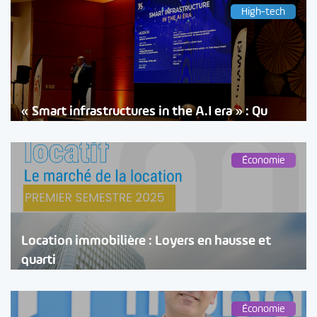
High-tech
« Smart infrastructures in the A.I era » : Qu
Économie
Location immobilière : Loyers en hausse et
quarti
Économie