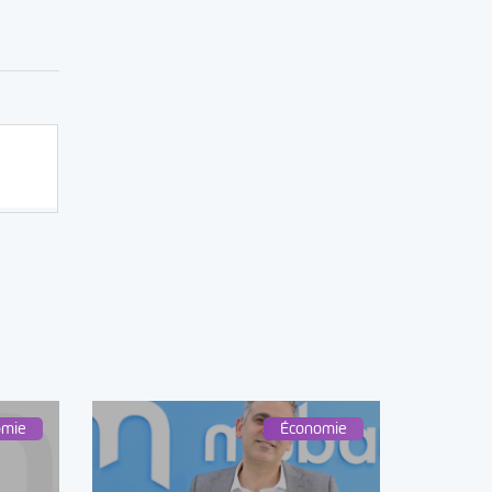
omie
Économie