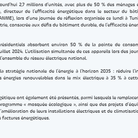
ourd’hui 2,7 millions d’unités, avec plus de 50 % des ménages 
e, directeur de l’efficacité énergétique dans le secteur du bâ
(ANME), lors d’une journée de réflexion organisée ce lundi à Tuni
ie, consacrée aux défis du bâtiment durable, de l’efficacité éne
s résidentiels absorbent environ 50 % de la pointe de cons
uillet 2024. L’utilisation simultanée de ces appareils lors des jou
l’ensemble du réseau électrique national.
a stratégie nationale de l’énergie à l’horizon 2035 : réduire l’i
es énergies renouvelables dans le mix électrique à 35 % à ce
gétique ont également été présentés, parmi lesquels le remplac
e programme « mosquée écologique », ainsi que des projets d’éq
’amélioration de leurs installations électriques et de climatisati
s factures énergétiques.