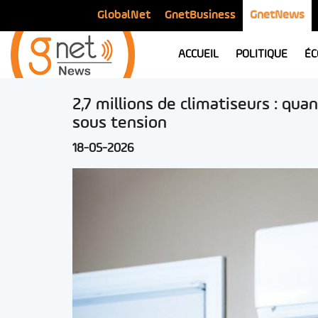
GlobalNet
GnetBusiness
GnetNews
ACCUEIL
POLITIQUE
ÉC
2,7 millions de climatiseurs : qua
sous tension
18-05-2026