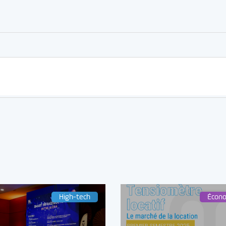
er
rtager
High-tech
Écon