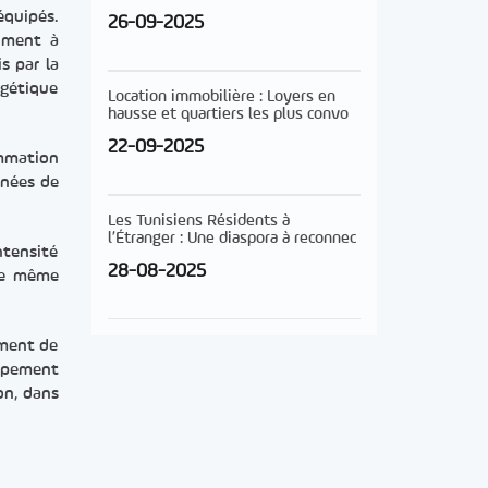
équipés.
26-09-2025
timent à
s par la
rgétique
Location immobilière : Loyers en
hausse et quartiers les plus convo
22-09-2025
ommation
rnées de
Les Tunisiens Résidents à
l’Étranger : Une diaspora à reconnec
ntensité
28-08-2025
tte même
ement de
uipement
on, dans