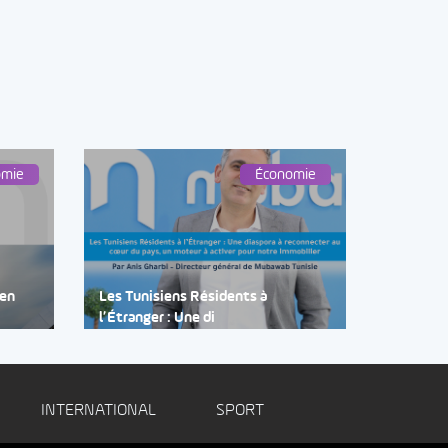
omie
Économie
 en
Les Tunisiens Résidents à
l’Étranger : Une di
INTERNATIONAL
SPORT