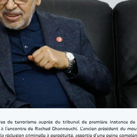
ires de terrorisme auprès du tribunal de première instance de
 à l’encontre de Rached Ghannouchi. L’ancien président du m
 réclusion criminelle à perpétuité, assortie d’une peine complé