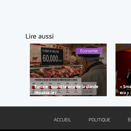
Lire aussi
Économie
Tunisie : quand le prix de la viande
« Smar
dépasse le r
era » 
ACCUEIL
POLITIQUE
É