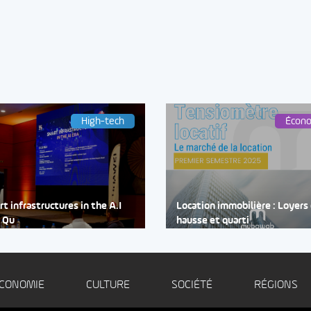
High-tech
Écon
t infrastructures in the A.I
Location immobilière : Loyers
: Qu
hausse et quarti
CONOMIE
CULTURE
SOCIÉTÉ
RÉGIONS