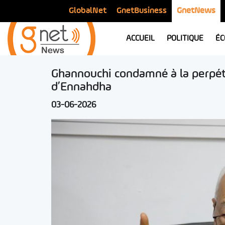
GlobalNet
GnetBusiness
GnetNews
ACCUEIL
POLITIQUE
ÉC
Ghannouchi condamné à la perpétui
d’Ennahdha
03-06-2026