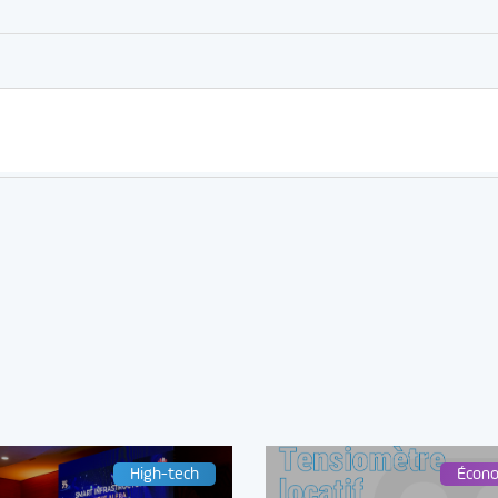
High-tech
Écon