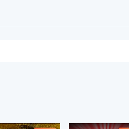
er
rtager