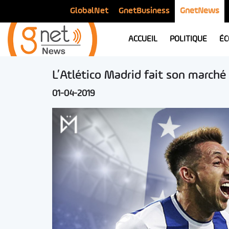
GlobalNet
GnetBusiness
GnetNews
ACCUEIL
POLITIQUE
ÉC
L’Atlético Madrid fait son marché 
01-04-2019