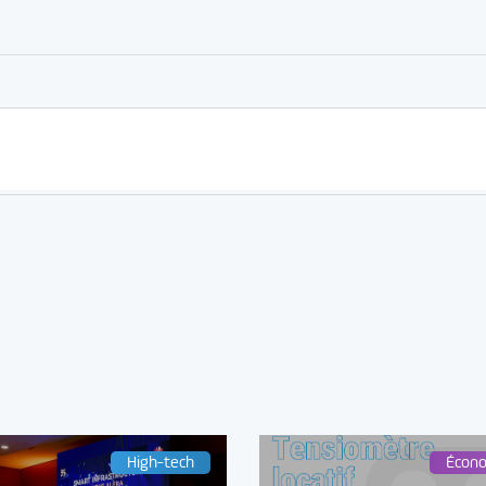
er
rtager
High-tech
Écon