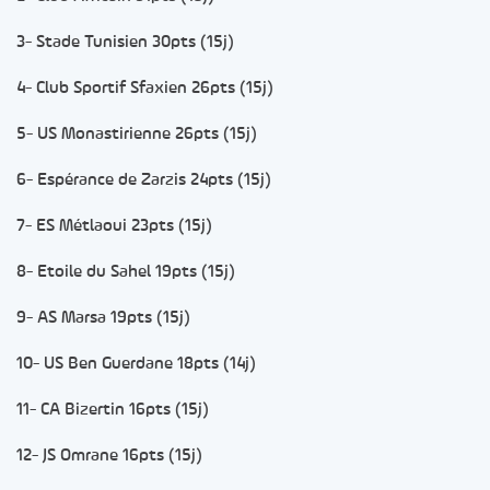
3- Stade Tunisien 30pts (15j)
4- Club Sportif Sfaxien 26pts (15j)
5- US Monastirienne 26pts (15j)
6- Espérance de Zarzis 24pts (15j)
7- ES Métlaoui 23pts (15j)
8- Etoile du Sahel 19pts (15j)
9- AS Marsa 19pts (15j)
10- US Ben Guerdane 18pts (14j)
11- CA Bizertin 16pts (15j)
12- JS Omrane 16pts (15j)