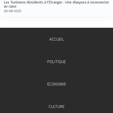
Les Tunisiens Résidents à l’Étranger : Une diaspora à reconnecter
au cœur
28-08-2025
ACCUEIL
POLITIQUE
ÉCONOMIE
CULTURE