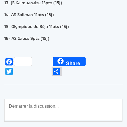
13- JS Kairouanaise 13pts (15j)
14- AS Soliman 11pts (15j)
15- Olympique de Béja 11pts (15j)
16- AS Gabés 9pts (15j)
Facebook
Share
Twitter
Partager