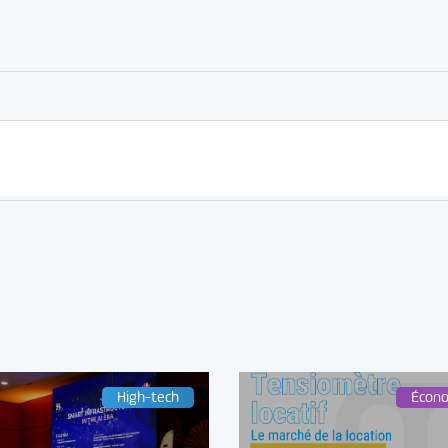
er
rtager
High-tech
Écon