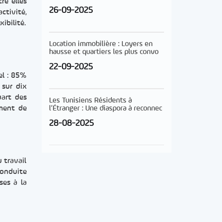
re elles
26-09-2025
ctivité,
ibilité.
Location immobilière : Loyers en
hausse et quartiers les plus convo
22-09-2025
el : 85%
 sur dix
uart des
Les Tunisiens Résidents à
ement de
l’Étranger : Une diaspora à reconnec
28-08-2025
 travail
conduite
ses à la