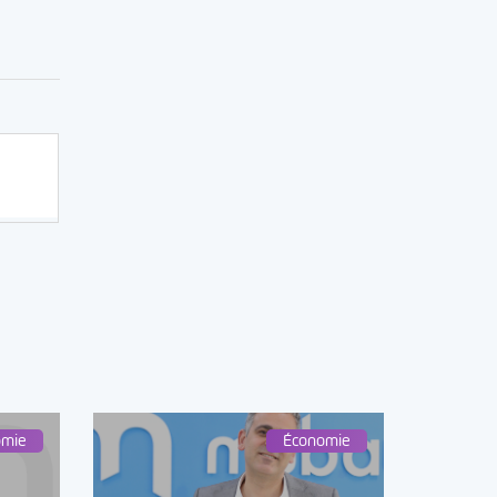
omie
Économie