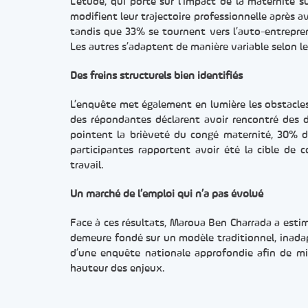
L’étude, qui porte sur l’impact de la maternité 
modifient leur trajectoire professionnelle après av
tandis que 33% se tournent vers l’auto-entrepren
Les autres s’adaptent de manière variable selon l
Des freins structurels bien identifiés
L’enquête met également en lumière les obstacles
des répondantes déclarent avoir rencontré des di
pointent la brièveté du congé maternité, 30% dé
participantes rapportent avoir été la cible de
travail.
Un marché de l’emploi qui n’a pas évolué
Face à ces résultats, Maroua Ben Charrada a estimé
demeure fondé sur un modèle traditionnel, inadapt
d’une enquête nationale approfondie afin de mi
hauteur des enjeux.