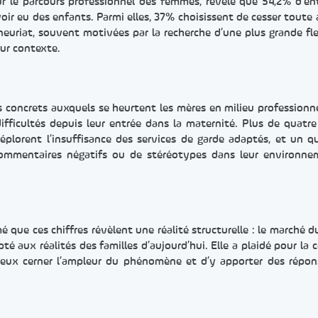
sur le parcours professionnel des femmes, révèle que 54,2% d’ent
oir eu des enfants. Parmi elles, 37% choisissent de cesser toute a
euriat, souvent motivées par la recherche d’une plus grande flex
eur contexte.
 concrets auxquels se heurtent les mères en milieu professionn
fficultés depuis leur entrée dans la maternité. Plus de quatre
plorent l’insuffisance des services de garde adaptés, et un q
 commentaires négatifs ou de stéréotypes dans leur environn
 que ces chiffres révèlent une réalité structurelle : le marché du
é aux réalités des familles d’aujourd’hui. Elle a plaidé pour la 
eux cerner l’ampleur du phénomène et d’y apporter des répon