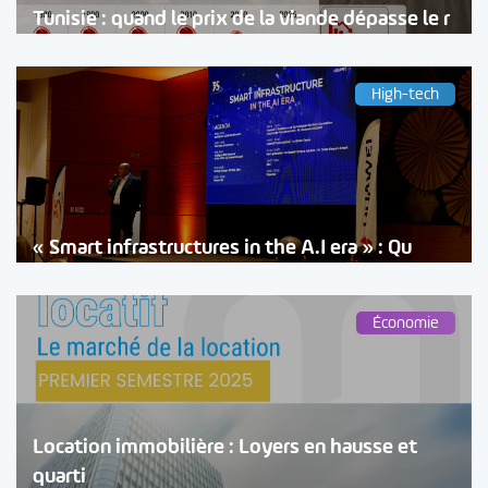
Tunisie : quand le prix de la viande dépasse le r
High-tech
« Smart infrastructures in the A.I era » : Qu
Économie
Location immobilière : Loyers en hausse et
quarti