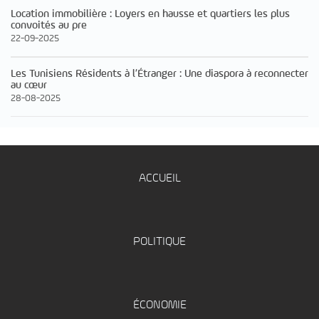
Location immobilière : Loyers en hausse et quartiers les plus
convoités au pre
22-09-2025
Les Tunisiens Résidents à l’Étranger : Une diaspora à reconnecter
au cœur
28-08-2025
ACCUEIL
POLITIQUE
ÉCONOMIE