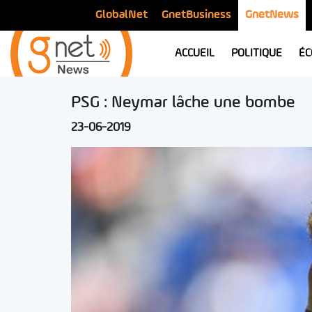
GlobalNet
GnetBusiness
GnetNews
ACCUEIL
POLITIQUE
ÉC
PSG : Neymar lâche une bombe
23-06-2019