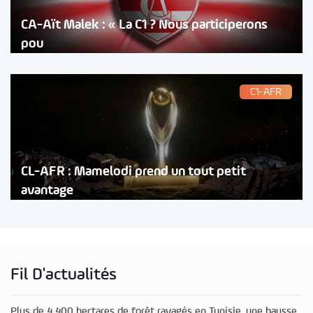
CA-Aït Malek : « La C1 ? Nous participerons
pou
C1-AFR
CL-AFR : Mamelodi prend un tout petit
avantage
Fil D'actualités
Plus de 4 400 hectares de forêt ravagés en Tunisie, une hausse