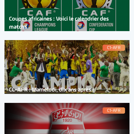
Coupes africaines : Voici le calendrier des
matchs
C1-AFR
CL-AFR : Mamelodi, dix ans après !
C1-AFR