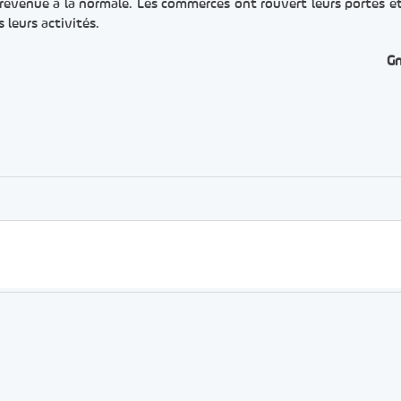
it revenue à la normale. Les commerces ont rouvert leurs portes e
s leurs activités.
G
er
rtager