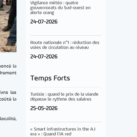
Vigilance météo : quatre
gouvernorats du Sud-ouest en
alerte orang
24-07-2026
Route nationale n°1 : réduction des
voies de circulation au niveau
24-07-2026
noncé la
ndrement
Temps Forts
dans les
Tunisie : quand le prix de la viande
dépasse le rythme des salaires
coûté la
25-05-2026
ocalité,
« Smart infrastructures in the A.I
era » : Quand l’IA red