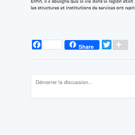
Enfin, il a souligné que la vie dans la région éta
les structures et institutions de services ont repri
Facebook
Twitt
Pa
Share