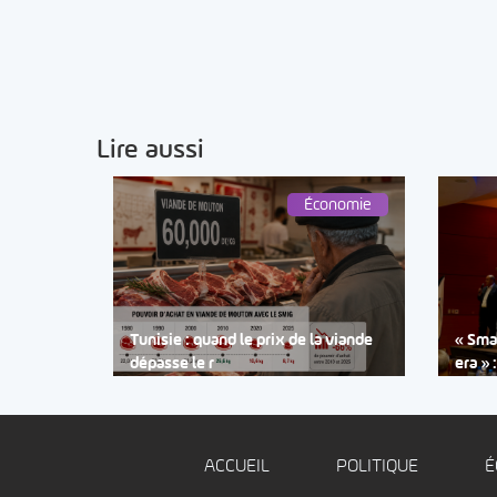
Lire aussi
Économie
Tunisie : quand le prix de la viande
« Smar
dépasse le r
era » 
ACCUEIL
POLITIQUE
É