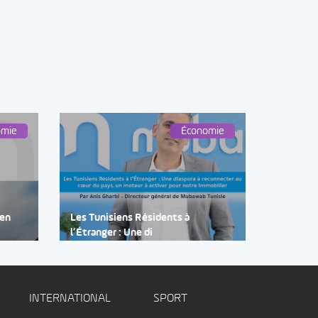
omie
Économie
 en
Les Tunisiens Résidents à
l’Étranger : Une di
INTERNATIONAL
SPORT