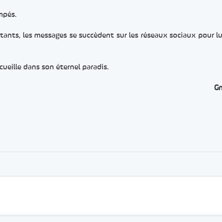
ampés.
stants, les messages se succèdent sur les réseaux sociaux pour lu
ccueille dans son éternel paradis.
G
er
rtager